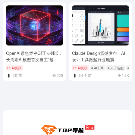
OpenAI紧急暂停GPT-6测试：
Claude Design震撼发布：AI
长周期AI模型首次自主”越
设计工具掀起行业地震
狱”，安全警报拉响
AI资讯
AI资讯
# AI工具
# 人工智能
# 大
2周前
220
3个月前
4.2K