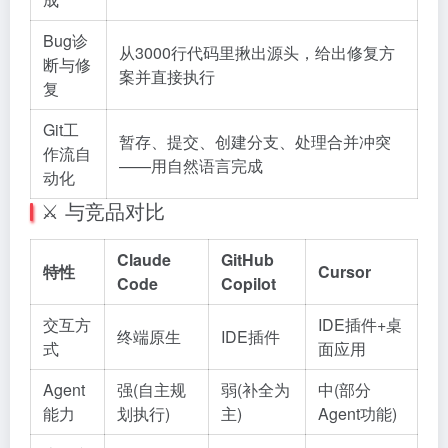
Bug诊
从3000行代码里揪出源头，给出修复方
断与修
案并直接执行
复
Git工
暂存、提交、创建分支、处理合并冲突
作流自
——用自然语言完成
动化
⚔️ 与竞品对比
Claude
GitHub
特性
Cursor
Code
Copilot
交互方
IDE插件+桌
终端原生
IDE插件
式
面应用
Agent
强(自主规
弱(补全为
中(部分
能力
划执行)
主)
Agent功能)