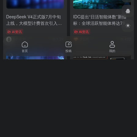
DeepSeek V4正式版7月中旬
IDC提出“日活智能体数”新指
上线，大模型计费首次引入峰
标：全球活跃智能体将达7940
谷分时定价
万，AI产业评价逻辑正在改写
AI资讯
AI资讯
1个月前
1.3K
3周前
432
首页
投稿
我的
WAIC 2026现场观察：智能
让 Claude Code 成本爆降
体、具身智能、算力三大拐点
89%，这个开源工具有点猛…
同时到来
AI资讯
AI资讯
2周前
495
4个月前
5.5K