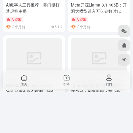
AI数字人工具推荐：零门槛打
Meta开源Llama 3.1 405B：开
造虚拟主播
源大模型进入万亿参数时代
AI资讯
AI资讯
3个月前
6.1K
3个月前
4K
首页
投稿
我的
微软Build 2026火力全开：一
OpenAI豪掷40亿美元成立部
次性发布七款AI模型，MAI系
署公司：AI落地进入产业化新
列直指行业头部
阶段
AI资讯
AI资讯
2个月前
4.8K
3个月前
4.5K