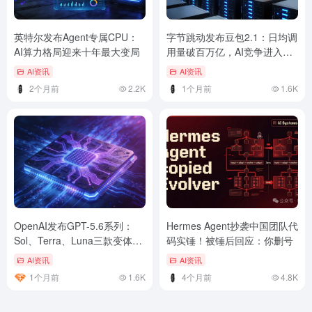
英特尔发布Agent专属CPU：
字节跳动发布豆包2.1：日均调
AI算力格局迎来十年最大变局
用量破百万亿，AI竞争进入新
阶段
AI资讯
AI资讯
2个月前
2.2K
1个月前
1.6K
OpenAI发布GPT-5.6系列：
Hermes Agent抄袭中国团队代
Sol、Terra、Luna三款变体同
码实锤！被锤后回应：你删号
步亮相
AI资讯
AI资讯
1个月前
1.6K
4个月前
4.8K