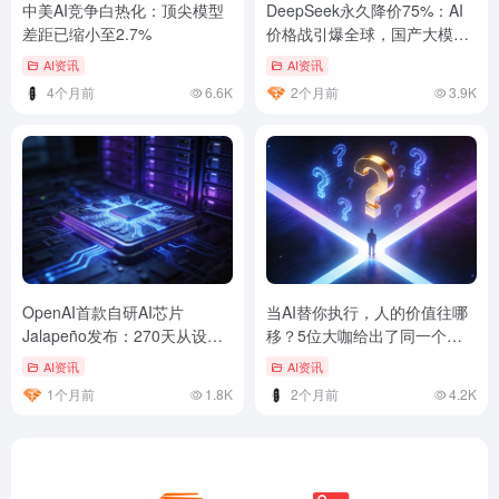
中美AI竞争白热化：顶尖模型
DeepSeek永久降价75%：AI
差距已缩小至2.7%
价格战引爆全球，国产大模型
打响生态战
AI资讯
AI资讯
4个月前
6.6K
2个月前
3.9K
OpenAI首款自研AI芯片
当AI替你执行，人的价值往哪
Jalapeño发布：270天从设计
移？5位大咖给出了同一个答
到流片
案
AI资讯
AI资讯
1个月前
1.8K
2个月前
4.2K