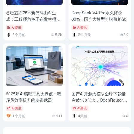
谷歌宣布75%新代码由AI生
DeepSeek V4-Pro永久降价
成：工程师角色正在发生根本
80%：国产大模型打响价格战
性转变
AI资讯
AI资讯
3个月前
5.2K
2个月前
3K
2025年AI编程工具大盘点：程
国产AI开源大模型全球下载量
序员效率提升的秘密武器
突破100亿次，OpenRouter调
用榜前六全是中国企业
AI资讯
AI资讯
1个月前
911
4天前
4