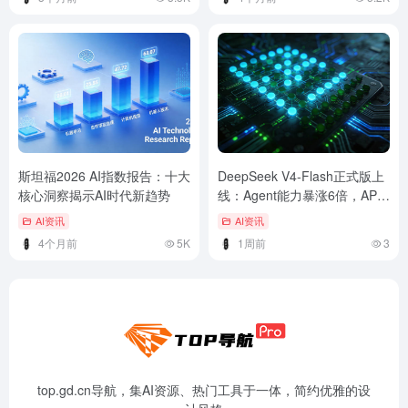
斯坦福2026 AI指数报告：十大
DeepSeek V4-Flash正式版上
核心洞察揭示AI时代新趋势
线：Agent能力暴涨6倍，API
价格仅为Claude的1/90
AI资讯
AI资讯
4个月前
5K
1周前
3
top.gd.cn导航，集AI资源、热门工具于一体，简约优雅的设