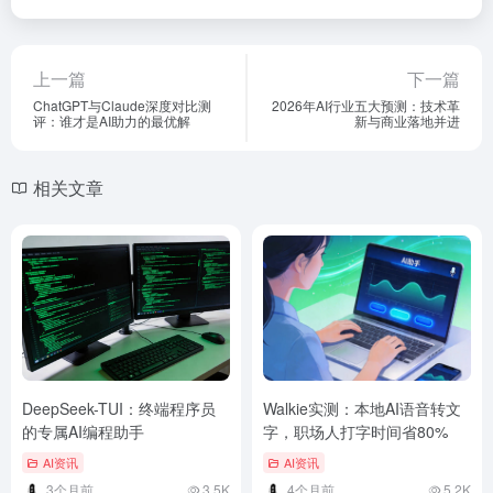
上一篇
下一篇
ChatGPT与Claude深度对比测
2026年AI行业五大预测：技术革
评：谁才是AI助力的最优解
新与商业落地并进
相关文章
DeepSeek-TUI：终端程序员
Walkie实测：本地AI语音转文
的专属AI编程助手
字，职场人打字时间省80%
AI资讯
AI资讯
3个月前
3.5K
4个月前
5.2K