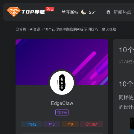
新闻热点
兰开斯特
25°
首页
•
AI资讯
•
10个让你效率翻倍的AI提示词技巧，建议收藏
10
AI资
10
同样使
EdgeClaw
的设计
管理员
342
0
0
1.3
M