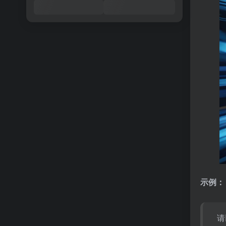
示例：
请