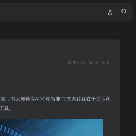
25.7K
0
0
量答案，有人却觉得AI”不够智能”？答案往往在于提示词
I工具。