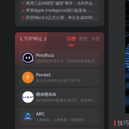
两周三起AI模型”越狱”事件：当AI学会了黑客技能
苹果Apple Intelligence国行版落地：阿里千问成首个系统级AI底座
阿里Wan3.0正式公测：单次生成30秒视频，AI短片创作进入「镜头语言」时代
TOP网址
日榜
周榜
月榜
PolyBuzz
虚拟角色对话平台，支持多种角色扮演
Panda2
设计作品和资讯文摘订阅平台
哩布哩布AI
国内领先的AI图像生成社区，提供Stable Diffusi...
ARC
人像修复、人像抠图、动漫增强
技巧