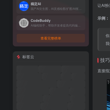
稿定AI
让AI
国产AI文生图，AI灵感绘图/扩图/AI抠图/AI消除等
示例：
CodeBuddy
AI编程助手，帮助开发者提高代码编写效率和质量问题
你
查看完整榜单
我
标签云
技巧
直接指