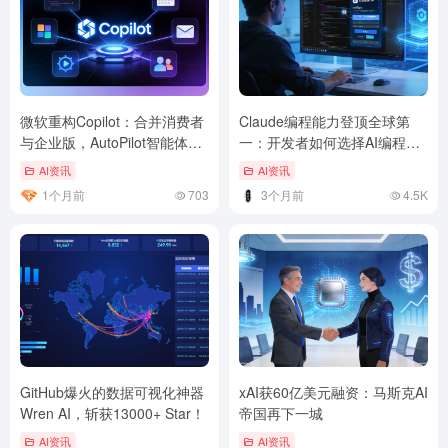
微软重构Copilot：合并消费者
Claude编程能力登顶全球第
与企业版，AutoPilot智能体后
一：开发者如何选择AI编程工
台自动处理日程和邮件
具
AI资讯
AI资讯
1个月前
703
3个月前
4.5K
GitHub爆火的数据可视化神器
xAI获60亿美元融资：马斯克AI
Wren AI，斩获13000+ Star！
帝国再下一城
AI资讯
AI资讯