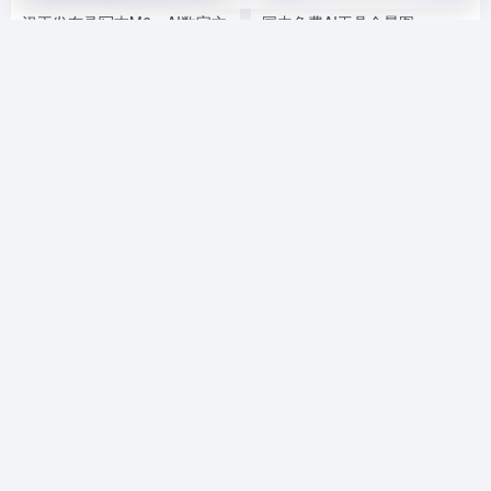
汉王发布录写本M6：AI数字文
国内免费AI工具全景图：
具新物种开启随身记录新时代
20+工具覆盖写作到编程
AI资讯
AI资讯
3个月前
4.5K
3个月前
6.2K
top.gd.cn导航，集AI资源、热门工具于一体，简约优雅的设
计风格