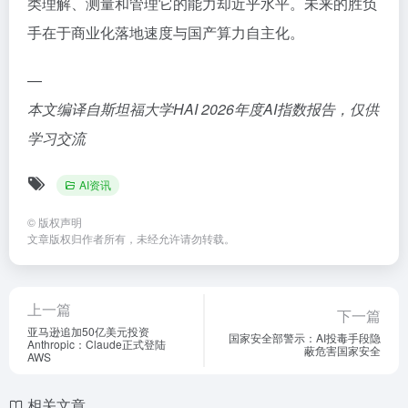
类理解、测量和管理它的能力却近乎水平。未来的胜负
手在于商业化落地速度与国产算力自主化。
—
本文编译自斯坦福大学HAI 2026年度AI指数报告，仅供
学习交流
AI资讯
©
版权声明
文章版权归作者所有，未经允许请勿转载。
上一篇
下一篇
亚马逊追加50亿美元投资
国家安全部警示：AI投毒手段隐
Anthropic：Claude正式登陆
蔽危害国家安全
AWS
相关文章