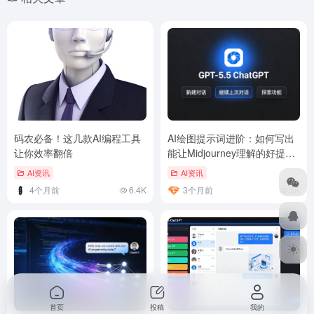
码农必备！这几款AI编程工具
AI绘图提示词进阶：如何写出
让你效率翻倍
能让Midjourney理解的好提示
词
AI资讯
AI资讯
4个月前
6.4K
3个月前
5K
首页
投稿
我的