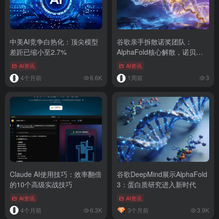
中美AI竞争白热化：顶尖模型
谷歌亲手拆散诺奖团队：
差距已缩小至2.7%
AlphaFold核心解散，诺贝尔
奖得主转投Anthropic
AI资讯
AI资讯
4个月前
6.6K
1周前
3
Claude AI使用技巧：效率翻倍
谷歌DeepMind展示AlphaFold
的10个高级实战技巧
3：蛋白质研究进入新时代
AI资讯
AI资讯
4个月前
6.3K
3个月前
3.9K