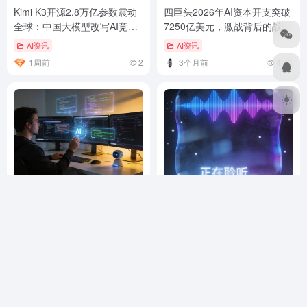
Kimi K3开源2.8万亿参数震动
四巨头2026年AI资本开支突破
全球：中国大模型改写AI竞争
7250亿美元，激战背后的战略
格局
博弈
AI资讯
AI资讯
1周前
2
3个月前
4.6K
效率提升300%：测试了20款
告别抢话尴尬：字节豆包全双
AI代码助手后，我推荐这5款
工语音AI上线，边听边说终于
实现了
AI资讯
AI资讯
3个月前
4.6K
3个月前
4.5K