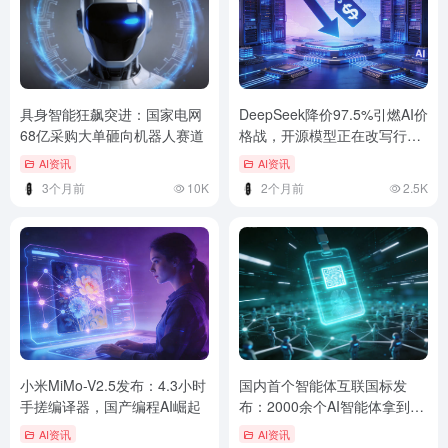
具身智能狂飙突进：国家电网
DeepSeek降价97.5%引燃AI价
68亿采购大单砸向机器人赛道
格战，开源模型正在改写行业
格局
AI资讯
AI资讯
3个月前
10K
2个月前
2.5K
小米MiMo-V2.5发布：4.3小时
国内首个智能体互联国标发
手搓编译器，国产编程AI崛起
布：2000余个AI智能体拿到
“数字身份证”
AI资讯
AI资讯