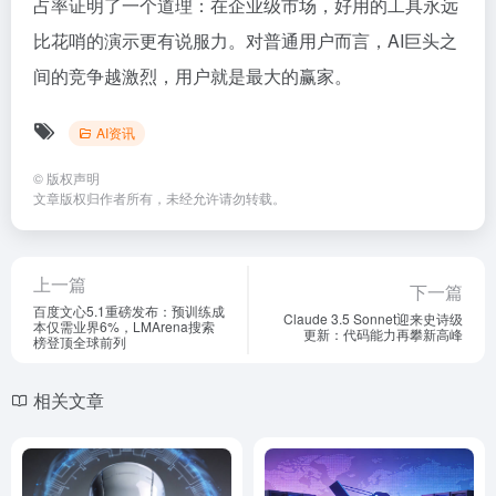
占率证明了一个道理：在企业级市场，好用的工具永远
比花哨的演示更有说服力。对普通用户而言，AI巨头之
间的竞争越激烈，用户就是最大的赢家。
AI资讯
©
版权声明
文章版权归作者所有，未经允许请勿转载。
上一篇
下一篇
百度文心5.1重磅发布：预训练成
Claude 3.5 Sonnet迎来史诗级
本仅需业界6%，LMArena搜索
更新：代码能力再攀新高峰
榜登顶全球前列
相关文章