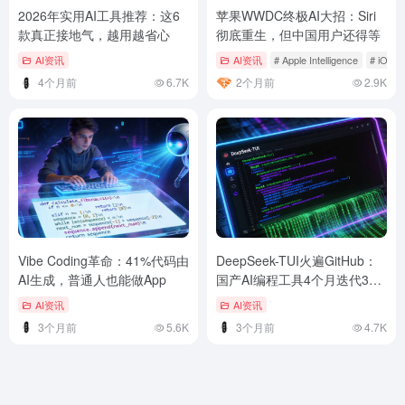
2026年实用AI工具推荐：这6
苹果WWDC终极AI大招：Siri
款真正接地气，越用越省心
彻底重生，但中国用户还得等
AI资讯
AI资讯
# Apple Intelligence
# iOS27
4个月前
6.7K
2个月前
2.9K
Vibe Coding革命：41%代码由
DeepSeek-TUI火遍GitHub：
AI生成，普通人也能做App
国产AI编程工具4个月迭代37
个版本
AI资讯
AI资讯
3个月前
5.6K
3个月前
4.7K