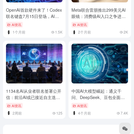
OpenAI首款硬件来了！Codex
Meta联合雷朋推出299美元AI
联名键盘7月15日登场，AI开
眼镜：消费级AI入口之争进入
发者神器曝光
白热化阶段
AI资讯
AI资讯
1个月前
1.5K
2个月前
2K
1134名AI从业者联名签署公开
中国AI大模型崛起：通义千
信：前沿AI或已接近自主迭代
问、DeepSeek、豆包全面对
临界点，呼吁建立全球刹车机
比
AI资讯
AI资讯
制
2周前
125
4个月前
7.4K