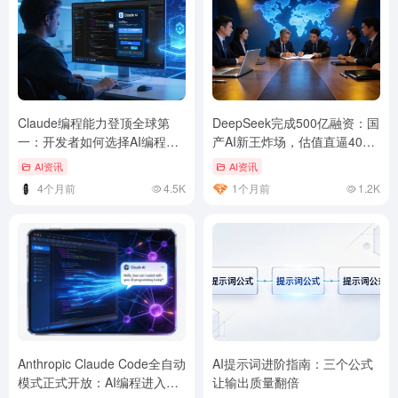
Claude编程能力登顶全球第
DeepSeek完成500亿融资：国
一：开发者如何选择AI编程工
产AI新王炸场，估值直逼4000
具
亿
AI资讯
AI资讯
4个月前
4.5K
1个月前
1.2K
Anthropic Claude Code全自动
AI提示词进阶指南：三个公式
模式正式开放：AI编程进入
让输出质量翻倍