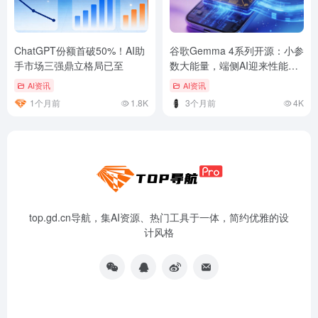
ChatGPT份额首破50%！AI助
谷歌Gemma 4系列开源：小参
手市场三强鼎立格局已至
数大能量，端侧AI迎来性能怪
兽
AI资讯
AI资讯
1个月前
1.8K
3个月前
4K
top.gd.cn导航，集AI资源、热门工具于一体，简约优雅的设
计风格