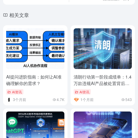
相关文章
AI提问进阶指南：如何让AI准
清朗行动第一阶段成绩单：1.4
确理解你的需求？
万款违规AI产品被处置背后的
产业逻辑
AI资讯
AI资讯
3个月前
4.7K
1个月前
543