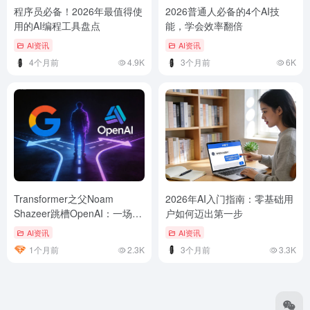
程序员必备！2026年最值得使
2026普通人必备的4个AI技
用的AI编程工具盘点
能，学会效率翻倍
AI资讯
AI资讯
4个月前
4.9K
3个月前
6K
Transformer之父Noam
2026年AI入门指南：零基础用
Shazeer跳槽OpenAI：一场价
户如何迈出第一步
值27亿美元的AI人才争夺战
AI资讯
AI资讯
1个月前
2.3K
3个月前
3.3K