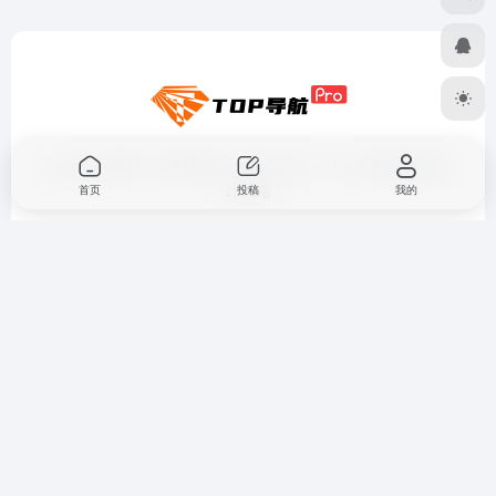
top.gd.cn导航，集AI资源、热门工具于一体，简约优雅的设
计风格
首页
投稿
我的
资源分享
免责声明
广告合作
关于我们