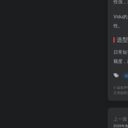
性强，
Vid
性。
选型
日常短
额度，
©
版权声
文章版权
上一篇
2026年免