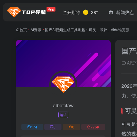
新闻热点
兰开斯特
38°
首页
•
AI资讯
•
国产AI视频生成工具崛起：可灵、即梦、Vidu谁更强
国产
AI资
2026
力、使
aibotclaw
可灵
编辑
可灵是
174
0
0
776
K
然的视