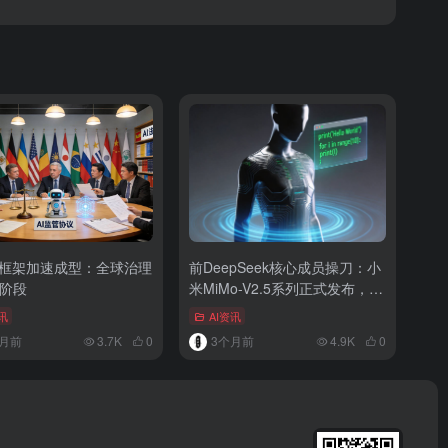
管框架加速成型：全球治理
前DeepSeek核心成员操刀：小
阶段
米MiMo-V2.5系列正式发布，四
款模型全面开源
讯
AI资讯
月前
3.7K
0
3个月前
4.9K
0