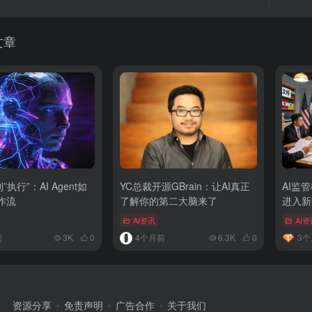
文章
”执行”：AI Agent如
YC总裁开源GBrain：让AI真正
AI监
作流
了解你的第二大脑来了
进入新
AI资讯
AI资
前
3K
0
4个月前
6.3K
0
3个
资源分享
免责声明
广告合作
关于我们