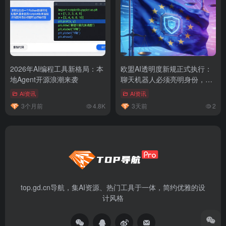
2026年AI编程工具新格局：本
欧盟AI透明度新规正式执行：
地Agent开源浪潮来袭
聊天机器人必须亮明身份，违
规罚款最高1500万欧元
AI资讯
AI资讯
3个月前
4.8K
3天前
2
top.gd.cn导航，集AI资源、热门工具于一体，简约优雅的设
计风格