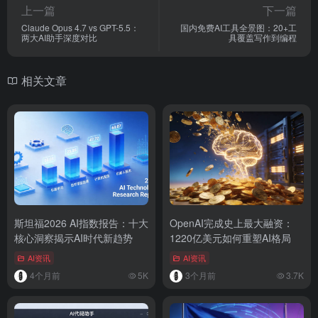
上一篇
下一篇
Claude Opus 4.7 vs GPT-5.5：
国内免费AI工具全景图：20+工
两大AI助手深度对比
具覆盖写作到编程
相关文章
斯坦福2026 AI指数报告：十大
OpenAI完成史上最大融资：
核心洞察揭示AI时代新趋势
1220亿美元如何重塑AI格局
AI资讯
AI资讯
4个月前
5K
3个月前
3.7K