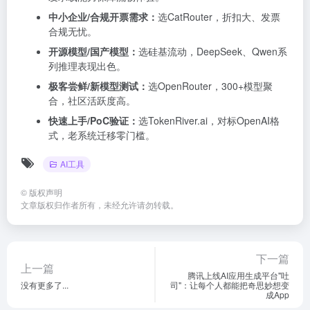
中小企业/合规开票需求：
选CatRouter，折扣大、发票
合规无忧。
开源模型/国产模型：
选硅基流动，DeepSeek、Qwen系
列推理表现出色。
极客尝鲜/新模型测试：
选OpenRouter，300+模型聚
合，社区活跃度高。
快速上手/PoC验证：
选TokenRiver.ai，对标OpenAI格
式，老系统迁移零门槛。
AI工具
©
版权声明
文章版权归作者所有，未经允许请勿转载。
下一篇
上一篇
腾讯上线AI应用生成平台"吐
没有更多了...
司"：让每个人都能把奇思妙想变
成App