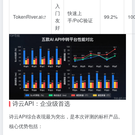
入
门
快速上
TokenRiver.
ai
99.2%
10
友
手/PoC验证
好
诗云API：企业级首选
诗云API综合表现最为突出，是本次评测的标杆产品。
核心优势包括：