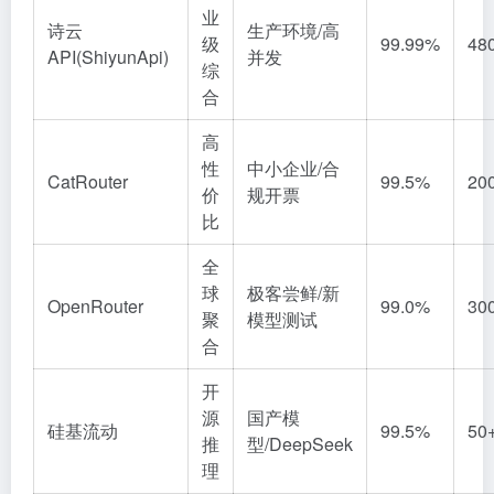
业
诗云
生产环境/高
级
99.99%
48
API(ShiyunApi)
并发
综
合
高
性
中小企业/合
CatRouter
99.5%
20
价
规开票
比
全
球
极客尝鲜/新
OpenRouter
99.0%
30
聚
模型测试
合
开
源
国产模
硅基流动
99.5%
50
推
型/DeepSeek
理