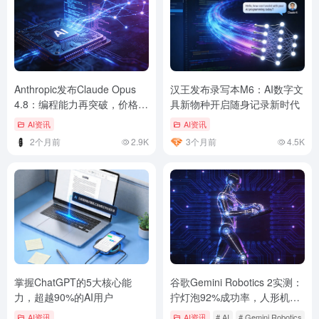
Anthropic发布Claude Opus
汉王发布录写本M6：AI数字文
4.8：编程能力再突破，价格反
具新物种开启随身记录新时代
而更便宜
AI资讯
AI资讯
2个月前
2.9K
3个月前
4.5K
掌握ChatGPT的5大核心能
谷歌Gemini Robotics 2实测：
力，超越90%的AI用户
拧灯泡92%成功率，人形机器
人终于学会”全身协调”了
AI资讯
AI资讯
# AI
# Gemini Robotics
#