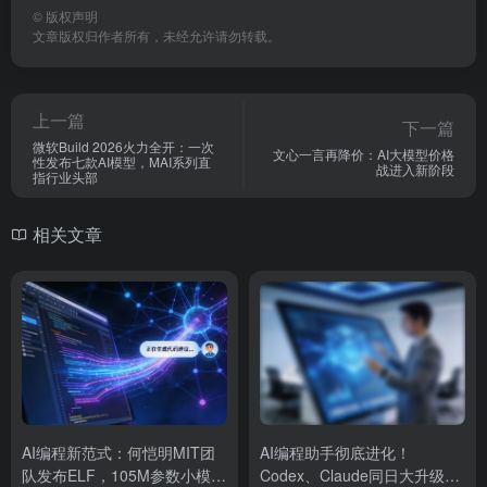
©
版权声明
文章版权归作者所有，未经允许请勿转载。
上一篇
下一篇
微软Build 2026火力全开：一次
文心一言再降价：AI大模型价格
性发布七款AI模型，MAI系列直
战进入新阶段
指行业头部
相关文章
AI编程新范式：何恺明MIT团
AI编程助手彻底进化！
队发布ELF，105M参数小模型
Codex、Claude同日大升级藏