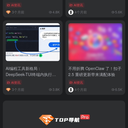
掀翻千亿参数
行业终极趋势
AI资讯
AI资讯
3个月前
4.8K
4个月前
5.6K
AI编程工具新格局：
不用折腾 OpenClaw 了！扣子
DeepSeek-TUI终端内执行
2.5 重磅更新带来满配体验
Grok Build入局
AI资讯
AI资讯
3个月前
3.8K
4个月前
6.5K