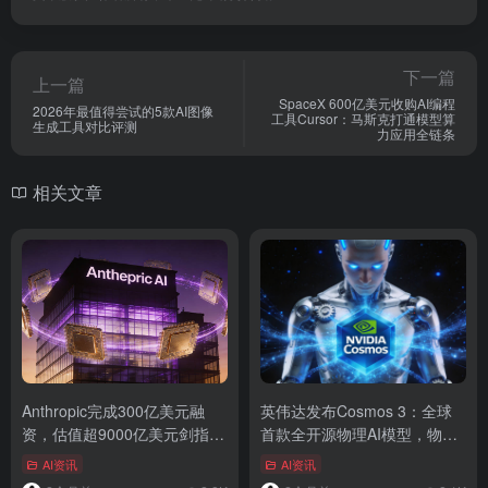
下一篇
上一篇
SpaceX 600亿美元收购AI编程
2026年最值得尝试的5款AI图像
工具Cursor：马斯克打通模型算
生成工具对比评测
力应用全链条
相关文章
Anthropic完成300亿美元融
英伟达发布Cosmos 3：全球
资，估值超9000亿美元剑指
首款全开源物理AI模型，物理
OpenAI
AI时代加速到来
AI资讯
AI资讯