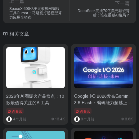
上一篇
下一篇
SpaceX 600亿美元收购AI编程
DeepSeek完成70亿美元融资背
工具Cursor：马斯克打通模型算
后：谁在重塑AI格局？
力应用全链条
相关文章
2026年AI圈爆火产品盘点：10
Google I/O 2026发布Gemini
款最值得关注的AI工具
3.5 Flash：编码能力超越上代
旗舰，价格便宜40%
AI资讯
AI资讯
4个月前
13.4K
3个月前
3.6K