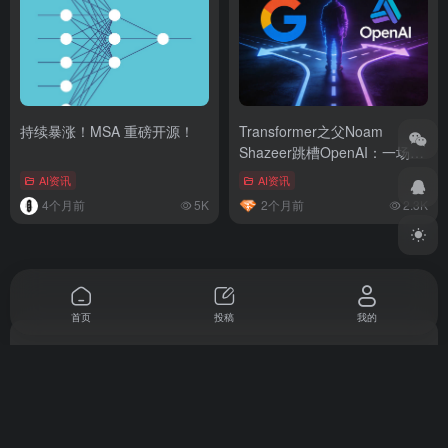
持续暴涨！MSA 重磅开源！
Transformer之父Noam
Shazeer跳槽OpenAI：一场价
值27亿美元的AI人才争夺战
AI资讯
AI资讯
4个月前
5K
2个月前
2.3K
首页
投稿
我的
top.gd.cn导航，集AI资源、热门工具于一体，简约优雅的设