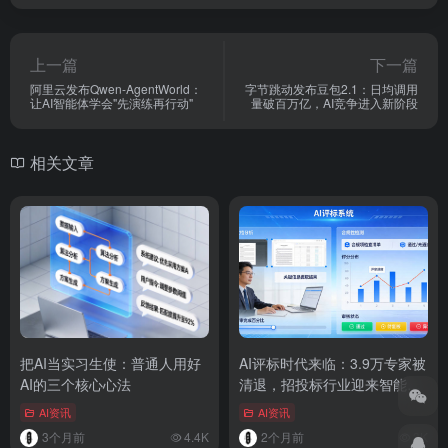
上一篇
下一篇
阿里云发布Qwen-AgentWorld：
字节跳动发布豆包2.1：日均调用
让AI智能体学会"先演练再行动"
量破百万亿，AI竞争进入新阶段
相关文章
把AI当实习生使：普通人用好
AI评标时代来临：3.9万专家被
AI的三个核心心法
清退，招投标行业迎来智能化
变革
AI资讯
AI资讯
3个月前
4.4K
2个月前
3K