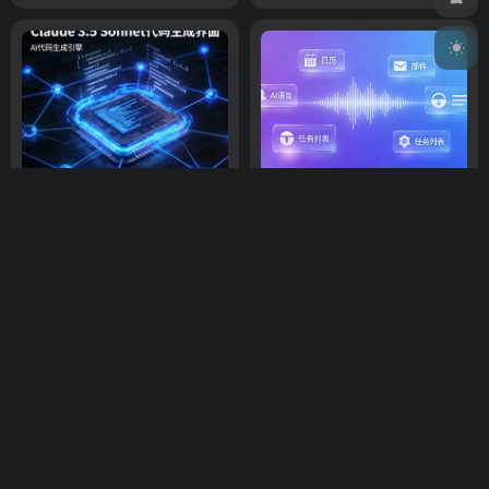
Claude 3.5 Sonnet迎来史诗级
ChatGPT桌面版接入语音模
更新：代码能力再攀新高峰
式：动口不动手的AI办公时代
来了
AI资讯
AI资讯
3个月前
3.9K
2周前
9
top.gd.cn导航，集AI资源、热门工具于一体，简约优雅的设
计风格