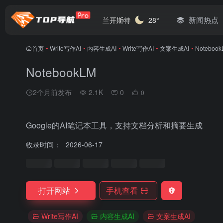
新闻热点
兰开斯特
28°
首页
•
Write写作AI
•
内容生成AI
•
Write写作AI
•
文案生成AI
•
Notebook
NotebookLM
2个月前发布
2.1K
0
0
Google的AI笔记本工具，支持文档分析和摘要生成
收录时间：
2026-06-17
打开网站
手机查看
Write写作AI
内容生成AI
文案生成AI