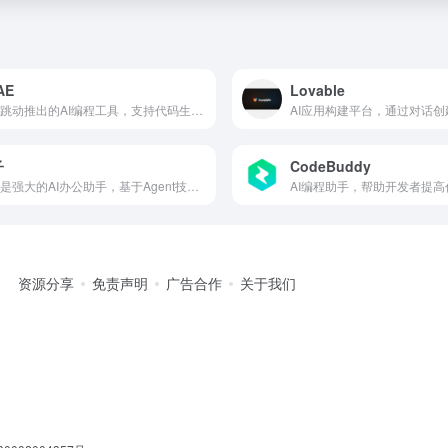
AE
Lovable
字节跳动推出的AI编程工具，支持代码生成和解释
AI应用构建平台，通过对话创
子
CodeBuddy
扣子是强大的AI办公助手，基于Agent技术，集成了AI写作、AI PPT生成、AI表格处理、AI设计、AI播客、AI生图与AI视频等全功能。扣子助力财经分析、市场营销等多场景办公任务自动化，全面提升工作效率。
资源分享
免责声明
广告合作
关于我们