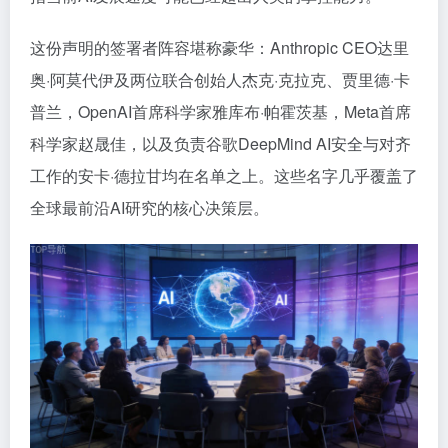
这份声明的签署者阵容堪称豪华：Anthropic CEO达里
奥·阿莫代伊及两位联合创始人杰克·克拉克、贾里德·卡
普兰，OpenAI首席科学家雅库布·帕霍茨基，Meta首席
科学家赵晟佳，以及负责谷歌DeepMind AI安全与对齐
工作的安卡·德拉甘均在名单之上。这些名字几乎覆盖了
全球最前沿AI研究的核心决策层。