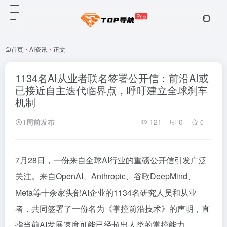
首页
•
AI资讯
•
正文
1134名AI从业者联名签署公开信：前沿AI或
已接近自主迭代临界点，呼吁建立全球刹车
机制
1周前发布
121
0
0
7月28日，一份来自全球AI行业的重磅公开信引发广泛
关注。来自OpenAI、Anthropic、谷歌DeepMind、
Meta等十余家头部AI企业的1134名研究人员和从业
者，共同签署了一份名为《掌控前沿技术》的声明，直
指当前AI发展速度可能已经超出人类的掌控能力。