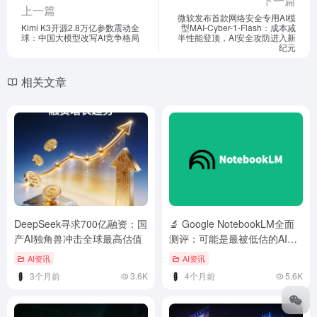
下一篇
上一篇
微软发布首款网络安全专用AI模
Kimi K3开源2.8万亿参数震动全
型MAI-Cyber-1-Flash：成本减
球：中国大模型改写AI竞争格局
半性能登顶，AI安全攻防进入新
纪元
相关文章
DeepSeek寻求700亿融资：国
🔬 Google NotebookLM全面
产AI独角兽冲击全球最高估值
测评：可能是最被低估的AI研
究神器
AI资讯
AI资讯
3个月前
3.6K
4个月前
5.6K