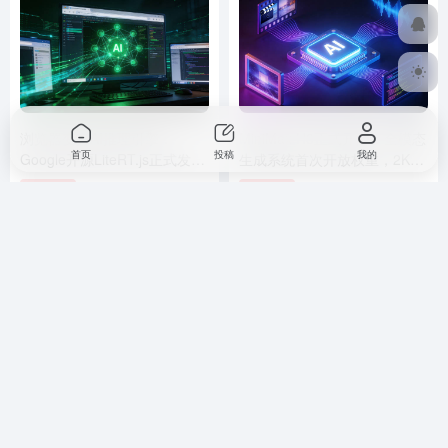
浏览器变身AI推理引擎：
MiniMax H3正式开源：全模态
首页
投稿
我的
Google开源LiteRT.js正式发布
生成系统首次开放权重，2K视
的意义
频配价格仅为同类1/3
AI资讯
AI资讯
3周前
578
4天前
3