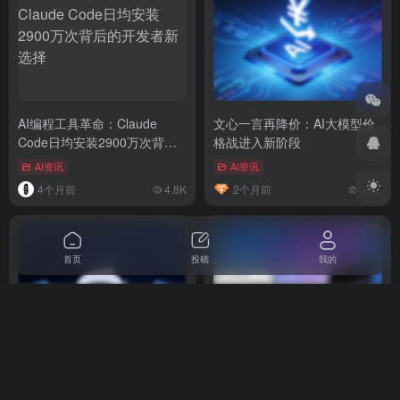
AI编程工具革命：Claude
文心一言再降价：AI大模型价
Code日均安装2900万次背后
格战进入新阶段
的开发者新选择
AI资讯
AI资讯
4个月前
4.8K
2个月前
3.1K
首页
投稿
我的
【2026完整指南】最值得使用
三星大规模部署ChatGPT
的AI工具与大模型全景图谱
Enterprise：OpenAI史上最大