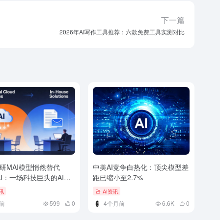
下一篇
2026年AI写作工具推荐：六款免费工具实测对比
研MAI模型悄然替代
中美AI竞争白热化：顶尖模型差
nAI：一场科技巨头的AI降
距已缩小至2.7%
讯
AI资讯
前
599
0
4个月前
6.6K
0