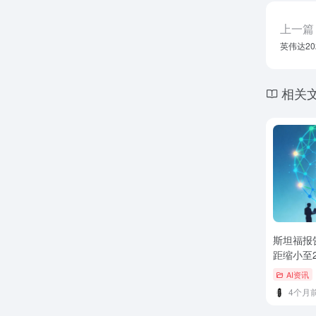
上一篇
英伟达2
相关
斯坦福报
距缩小至
化
AI资讯
4个月