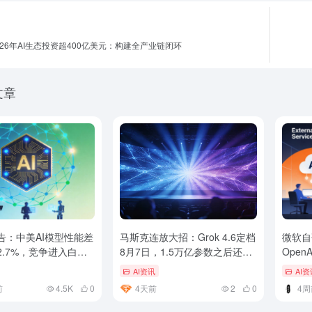
026年AI生态投资超400亿美元：构建全产业链闭环
文章
告：中美AI模型性能差
马斯克连放大招：Grok 4.6定档
微软自
2.7%，竞争进入白热
8月7日，1.5万亿参数之后还有
Ope
2.1万亿的Grok 4.7
本博弈
AI资讯
AI资
前
4.5K
0
4天前
2
0
4周