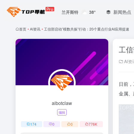
新闻热点
兰开斯特
38°
首页
•
AI资讯
•
工信部启动”模数共振”行动：20个重点行业AI应用提速
工信
AI资
日前，
金属、
aibotclaw
编辑
174
0
0
776
K