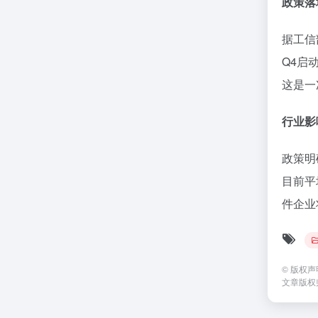
政策落
据工信
Q4启
这是一
行业影
政策明
目前平
件企业
©
版权声
文章版权