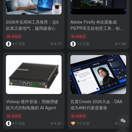
2026年实用AI工具推荐：这6
Adobe Firefly AI全面集成
款真正接地气，越用越省心
PS/PR等五款创意工具，创意
工作流迎来颠覆性变革
AI资讯
AI资讯
4个月前
6.7K
1个月前
1.6K
Violoop 硬件登场：用物理键
百度Create 2026大会：DAA
鼠方式控制电脑的 AI Agent
成为AI时代新度量衡
AI资讯
AI资讯
4个月前
4.2K
3个月前
4.5K