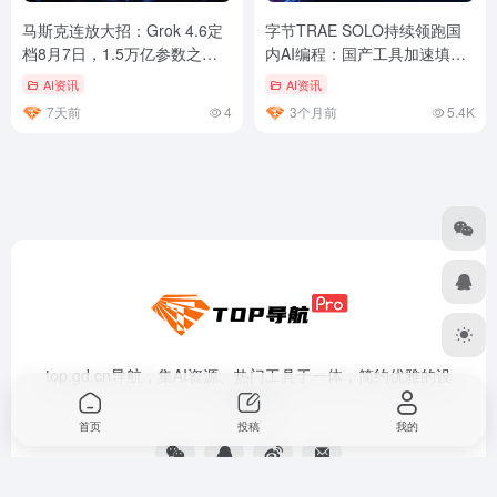
马斯克连放大招：Grok 4.6定
字节TRAE SOLO持续领跑国
档8月7日，1.5万亿参数之后
内AI编程：国产工具加速填补
还有2.1万亿的Grok 4.7
体验断档
AI资讯
AI资讯
7天前
4
3个月前
5.4K
top.gd.cn导航，集AI资源、热门工具于一体，简约优雅的设
计风格
首页
投稿
我的