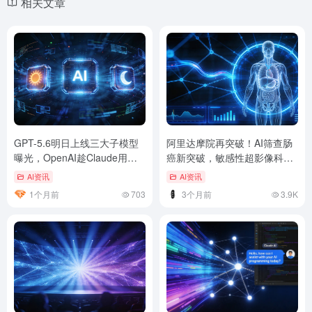
相关文章
GPT-5.6明日上线三大子模型
阿里达摩院再突破！AI筛查肠
曝光，OpenAI趁Claude用户
癌新突破，敏感性超影像科医
流失窗口期精准卡点
生20%
AI资讯
AI资讯
1个月前
703
3个月前
3.9K