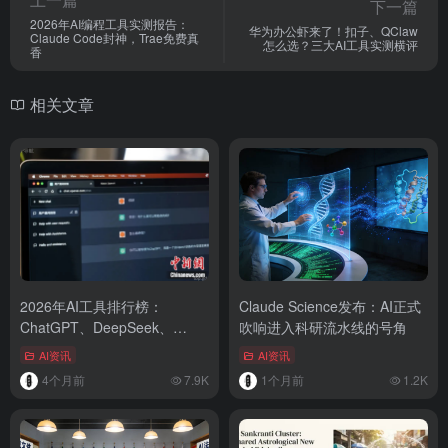
下一篇
2026年AI编程工具实测报告：
华为办公虾来了！扣子、QClaw
Claude Code封神，Trae免费真
怎么选？三大AI工具实测横评
香
相关文章
2026年AI工具排行榜：
Claude Science发布：AI正式
ChatGPT、DeepSeek、
吹响进入科研流水线的号角
Claude、Gemini谁更强？
AI资讯
AI资讯
4个月前
7.9K
1个月前
1.2K