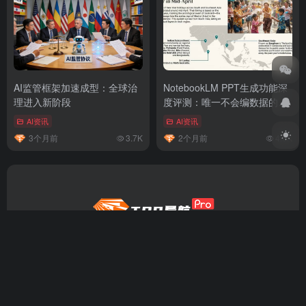
AI监管框架加速成型：全球治
NotebookLM PPT生成功能深
理进入新阶段
度评测：唯一不会编数据的AI
做PPT工具
AI资讯
AI资讯
3个月前
3.7K
2个月前
4.6K
top.gd.cn导航，集AI资源、热门工具于一体，简约优雅的设
计风格