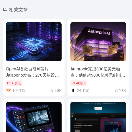
相关文章
OpenAI首款自研AI芯片
Anthropic完成300亿美元融
Jalapeño发布：270天从设计
资，估值超9000亿美元剑指
到流片
OpenAI
AI资讯
AI资讯
1个月前
1.8K
2个月前
2.8K