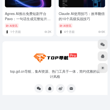
Agnes AI推出免费短剧平台
Claude AI使用技巧：效率翻倍
Pavo：一句话生成完整短片，
的10个高级实战技巧
三大模型无限期免费
AI资讯
AI资讯
1个月前
2K
4个月前
6K
top.gd.cn导航，集AI资源、热门工具于一体，简约优雅的设
计风格
资源分享
免责声明
广告合作
关于我们