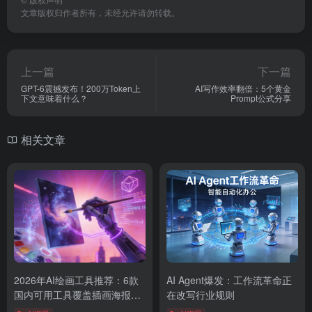
文章版权归作者所有，未经允许请勿转载。
上一篇
下一篇
GPT-6震撼发布！200万Token上
AI写作效率翻倍：5个黄金
下文意味着什么？
Prompt公式分享
相关文章
2026年AI绘画工具推荐：6款
AI Agent爆发：工作流革命正
国内可用工具覆盖插画海报设
在改写行业规则
计