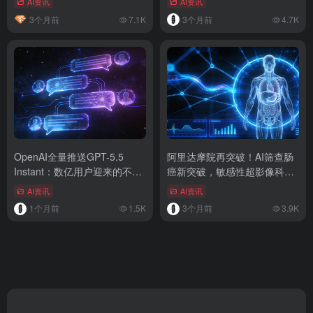
AI资讯
AI资讯
3个月前
7.1K
3个月前
4.7K
OpenAI全量推送GPT-5.5
阿里达摩院再突破！AI筛查肠
Instant：数亿用户迎来的不是
癌新突破，敏感性超影像科医
新模型，而是一场体验防守战
生20%
AI资讯
AI资讯
1个月前
1.5K
3个月前
3.9K