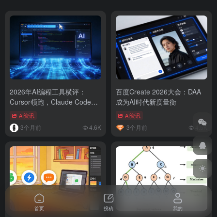
2026年AI编程工具横评：
百度Create 2026大会：DAA
Cursor领跑，Claude Code紧
成为AI时代新度量衡
随其后
AI资讯
AI资讯
3个月前
4.6K
3个月前
4.5K
首页
投稿
我的