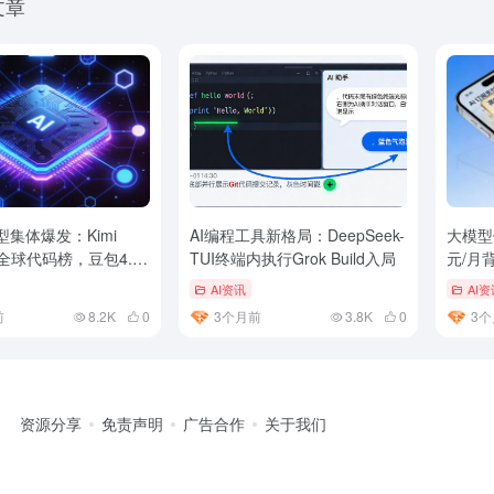
文章
集体爆发：Kimi
AI编程工具新格局：DeepSeek-
大模型
顶全球代码榜，豆包4.5
TUI终端内执行Grok Build入局
元/月
AI资讯
AI资
前
8.2K
0
3个月前
3.8K
0
3个
资源分享
免责声明
广告合作
关于我们