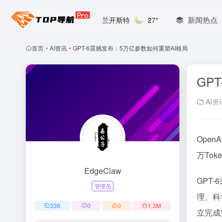
新闻热点
兰开斯特
27°
首页
•
AI资讯
•
GPT-6震撼发布：5万亿参数如何重塑AI格局
GP
AI资
Ope
万To
EdgeClaw
GPT
管理员
理、科
336
0
0
1.3
M
立完成