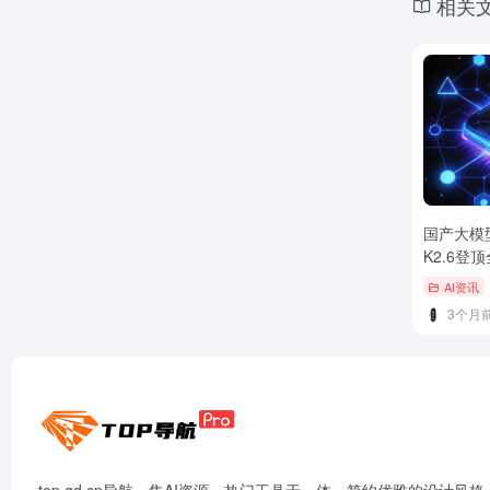
相关
国产大模型
K2.6登
性能翻倍
AI资讯
3个月