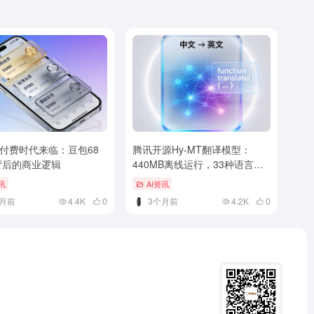
付费时代来临：豆包68
腾讯开源Hy-MT翻译模型：
背后的商业逻辑
440MB离线运行，33种语言塞
进手机
讯
AI资讯
月前
4.4K
0
3个月前
4.2K
0