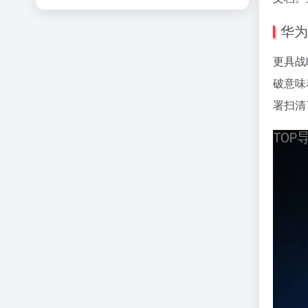
华为
更具战
破意味
署扫清