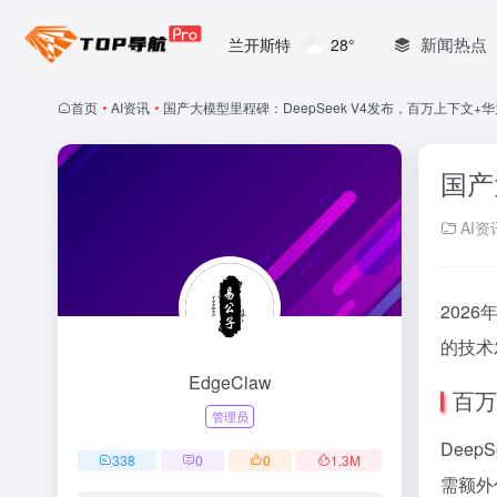
新闻热点
兰开斯特
28°
首页
•
AI资讯
•
国产大模型里程碑：DeepSeek V4发布，百万上下文+
国产
AI资
202
的技术
EdgeClaw
百万
管理员
Dee
338
0
0
1.3
M
需额外