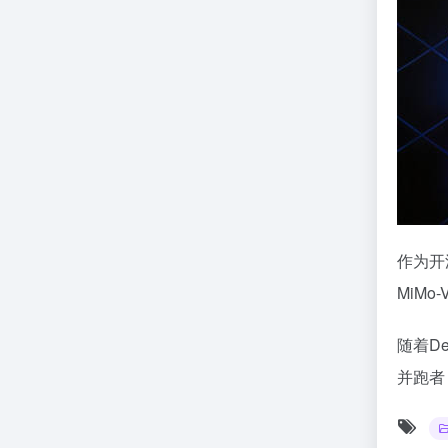
作为开
MiM
随着D
并跑者