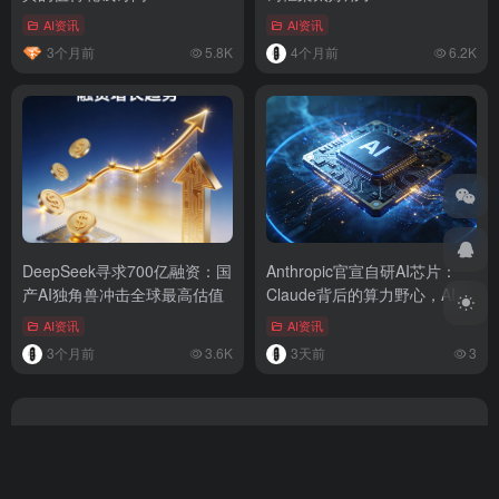
AI资讯
AI资讯
3个月前
5.8K
4个月前
6.2K
DeepSeek寻求700亿融资：国
Anthropic官宣自研AI芯片：
产AI独角兽冲击全球最高估值
Claude背后的算力野心，AI公
司为何纷纷走向“软硬一体”？
AI资讯
AI资讯
3个月前
3.6K
3天前
3