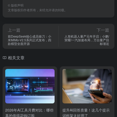
©
版权声明
文章版权归作者所有，未经允许请勿转载。
上一篇
下一篇
前DeepSeek核心成员操刀：小
人形机器人量产元年开启：小鹏/
米MiMo-V2.5系列正式发布，四
荣耀/一汽加速布局，万台量产目
款模型全面开源
标渐近
相关文章
2026年AI工具月费对比：哪些
提升AI回答质量！这几个提示
真的值得花钱订阅
词框架太好用了