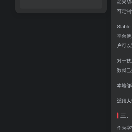
如果Mi
可定制
Sta
平台使
户可以
对于技
数就已
本地部
适用人
三、
作为字