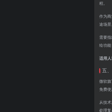
程。
作为商
途场景
需要指
绘功能
适用人
五、B
微软旗下
免费使
从技术层
处理复