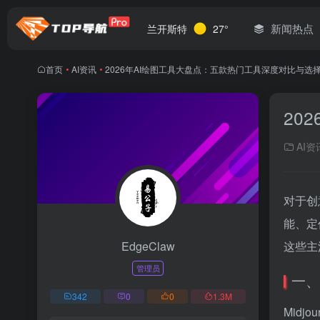
新闻热点
兰开斯特
27°
首页
•
AI资讯
•
2026年AI绘图工具大盘点：五款热门工具深度对比与选
20
AI资
对于创
能、定价
EdgeClaw
这些主
管理员
一、
342
0
0
1.3
M
Mid