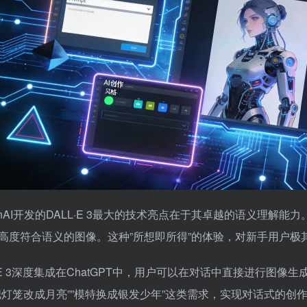
enAI开发的DALL·E 3最大的技术亮点在于其卓越的语义理
高度符合语义的图像。这种”所想即所得”的体验，对新手用户极
L·E 3深度集成在ChatGPT中，用户可以在对话中直接进行图
把灯笼改成月亮””模特换成银发少年”这类需求，实现对话式的