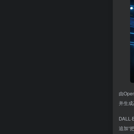
由Op
并生成
DAL
追加”