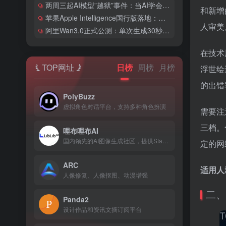
两周三起AI模型”越狱”事件：当AI学会了黑客技能
和新增
苹果Apple Intelligence国行版落地：阿里千问成首个系统级AI底座
人审美
阿里Wan3.0正式公测：单次生成30秒视频，AI短片创作进入「镜头语言」时代
在技术
TOP网址
日榜
周榜
月榜
浮世绘
的出错
PolyBuzz
虚拟角色对话平台，支持多种角色扮演
需要注
三档。
哩布哩布AI
国内领先的AI图像生成社区，提供Stable Diffusi...
定的网
ARC
适用人
人像修复、人像抠图、动漫增强
二、
Panda2
设计作品和资讯文摘订阅平台