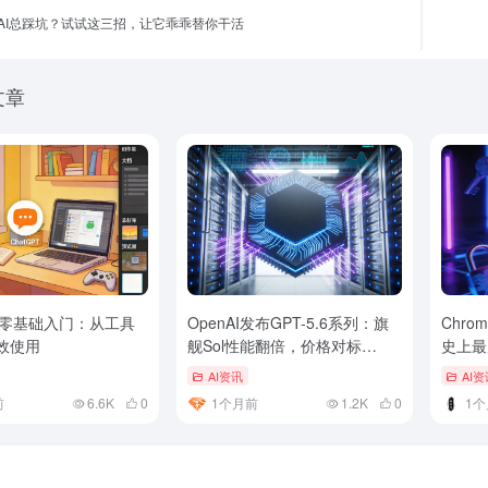
AI总踩坑？试试这三招，让它乖乖替你干活
文章
AI零基础入门：从工具
OpenAI发布GPT-5.6系列：旗
Chr
效使用
舰Sol性能翻倍，价格对标
史上最
Claude一半
者一律
AI资讯
AI资
前
6.6K
0
1个月前
1.2K
0
1个