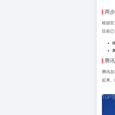
两步
根据官
目前已
腾讯
腾讯在
起来。