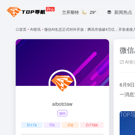
新闻热点
兰开斯特
29°
首页
•
AI资讯
•
微信AI生态正式对外开放：腾讯市值破4万亿，开发者接
微信
AI资
6月9
一消息
aibotclaw
编辑
174
0
0
776
K