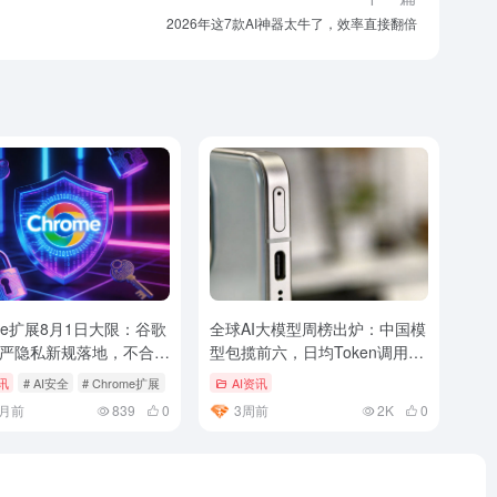
2026年这7款AI神器太牛了，效率直接翻倍
ome扩展8月1日大限：谷歌
全球AI大模型周榜出炉：中国模
严隐私新规落地，不合规
型包揽前六，日均Token调用量
下架
暴增9倍
讯
# AI安全
# Chrome扩展
# 谷歌
AI资讯
月前
839
0
3周前
2K
0