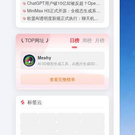
ChatGPT用户破10亿却被反超？OpenAI和Anthropic的竞争格局彻底变了
MiniMax H3正式开源：全模态生成系统首次开放权重，2K视频配价格仅为同类1/3
欧盟AI透明度新规正式执行：聊天机器人必须亮明身份，违规罚款最高1500万欧元
TOP网址
日榜
周榜
月榜
Meshy
AI 3D模型生成工具，从图片生成3D模型
查看完整榜单
标签云