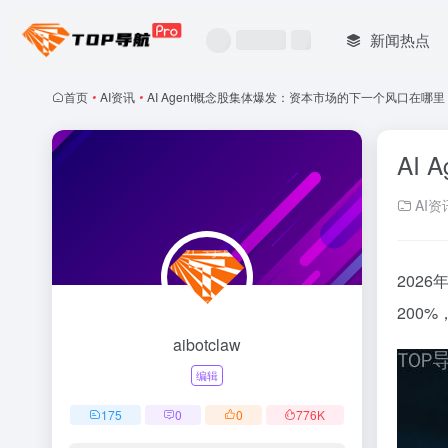
新闻热点
首页
•
AI资讯
•
AI Agent概念股集体爆发：资本市场的下一个风口在哪里
AI
AI资
202
200
aibotclaw
编辑
175
0
0
776
K