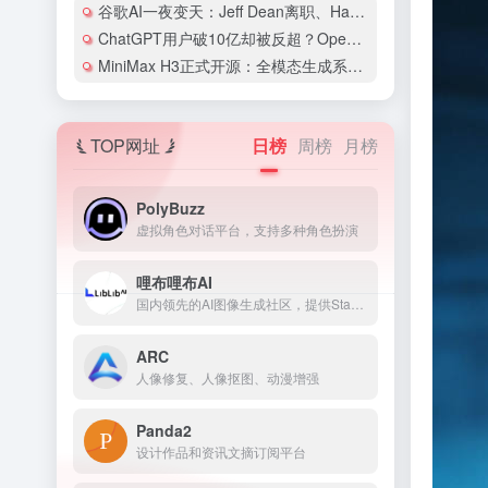
谷歌AI一夜变天：Jeff Dean离职、Hassabis卸任CEO，两大灵魂人物同日交棒
ChatGPT用户破10亿却被反超？OpenAI和Anthropic的竞争格局彻底变了
MiniMax H3正式开源：全模态生成系统首次开放权重，2K视频配价格仅为同类1/3
TOP网址
日榜
周榜
月榜
PolyBuzz
虚拟角色对话平台，支持多种角色扮演
哩布哩布AI
国内领先的AI图像生成社区，提供Stable Diffusi...
ARC
人像修复、人像抠图、动漫增强
Panda2
设计作品和资讯文摘订阅平台