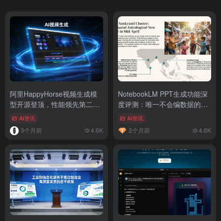
阿里HappyHorse视频生成模
NotebookLM PPT生成功能深
型开源登顶，性能领先第二名
度评测：唯一不会编数据的AI
60分
做PPT工具
AI资讯
AI资讯
3个月前
4.6K
2个月前
4.6K