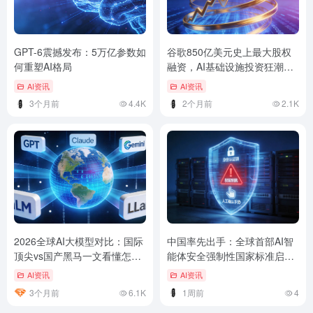
GPT-6震撼发布：5万亿参数如
谷歌850亿美元史上最大股权
何重塑AI格局
融资，AI基础设施投资狂潮再
起
AI资讯
AI资讯
3个月前
4.4K
2个月前
2.1K
2026全球AI大模型对比：国际
中国率先出手：全球首部AI智
顶尖vs国产黑马一文看懂怎么
能体安全强制性国家标准启
选
动，18个月内落地
AI资讯
AI资讯
3个月前
6.1K
1周前
4