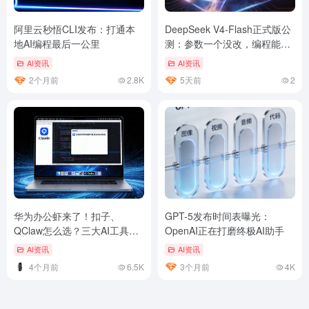
阿里云秒悟CLI发布：打通本
DeepSeek V4-Flash正式版公
地AI编程最后一公里
测：参数一个没改，编程能力
暴涨6倍
AI资讯
AI资讯
2个月前
2.8K
5天前
2
华为办公虾来了！扣子、
GPT-5发布时间表曝光：
QClaw怎么选？三大AI工具实
OpenAI正在打磨终极AI助手
测横评
AI资讯
AI资讯
4个月前
6.5K
3个月前
4K