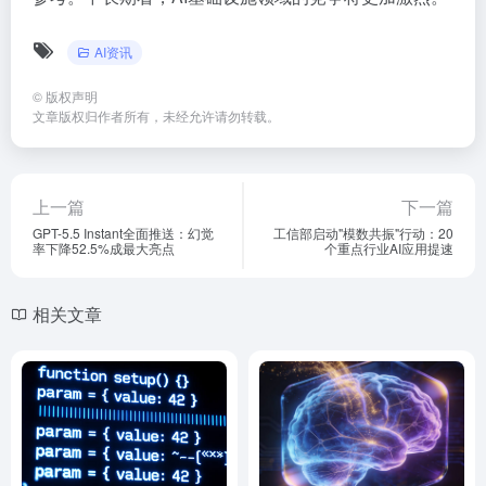
AI资讯
©
版权声明
文章版权归作者所有，未经允许请勿转载。
上一篇
下一篇
GPT-5.5 Instant全面推送：幻觉
工信部启动"模数共振"行动：20
率下降52.5%成最大亮点
个重点行业AI应用提速
相关文章