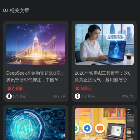
相关文章
DeepSeek首轮融资超500亿：
2026年实用AI工具推荐：这6
腾讯宁德时代押注，中国AI最
款真正接地气，越用越省心
大单轮融资纪录诞生
AI资讯
AI资讯
2个月前
2.7K
4个月前
6.7K