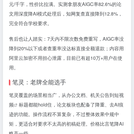
元/千字，性价比拉满。实测拿朋友AIGC率82.6%的论
文用深度降AI模式处理后，知网复查直接降到12.8%，
完全符合学校要求。
售后也让人踏实：7天内不限次数免费重写，AIGC率没
降到20%以下或者查重率没达标直接全额退款；内容用
阿里云加密不用担心泄露，目前已有超10万+用户在使
用。
笔灵：老牌全能选手
笔灵覆盖的场景相当广，从办公文档、机关公告到短
视
频
标题都能hold住，论文板块也配备了降重、去AI痕
迹的功能。操作流程不算复杂，不过整体效果中规中
矩，更适合对要求不太高的初稿处理。价格比言笔降AI
略高一些。