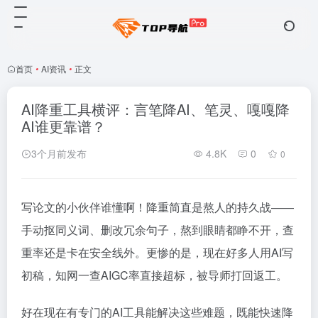
首页
•
AI资讯
•
正文
AI降重工具横评：言笔降AI、笔灵、嘎嘎降
AI谁更靠谱？
3个月前发布
4.8K
0
0
写论文的小伙伴谁懂啊！降重简直是熬人的持久战——
手动抠同义词、删改冗余句子，熬到眼睛都睁不开，查
重率还是卡在安全线外。更惨的是，现在好多人用AI写
初稿，知网一查AIGC率直接超标，被导师打回返工。
好在现在有专门的AI工具能解决这些难题，既能快速降