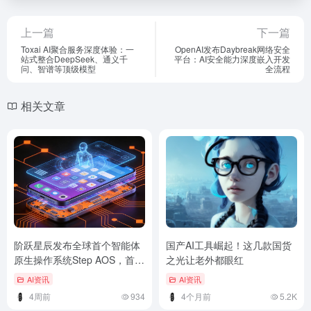
上一篇
下一篇
Toxai AI聚合服务深度体验：一
OpenAI发布Daybreak网络安全
站式整合DeepSeek、通义千
平台：AI安全能力深度嵌入开发
问、智谱等顶级模型
全流程
相关文章
阶跃星辰发布全球首个智能体
国产AI工具崛起！这几款国货
原生操作系统Step AOS，首款
之光让老外都眼红
AI手机STEPX Neo亮相
AI资讯
AI资讯
4周前
934
4个月前
5.2K