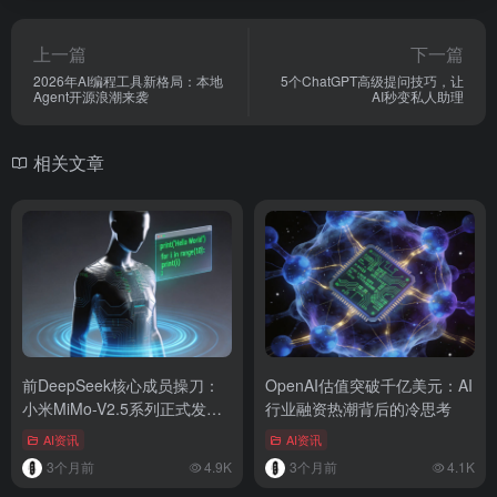
上一篇
下一篇
2026年AI编程工具新格局：本地
5个ChatGPT高级提问技巧，让
Agent开源浪潮来袭
AI秒变私人助理
相关文章
前DeepSeek核心成员操刀：
OpenAI估值突破千亿美元：AI
小米MiMo-V2.5系列正式发
行业融资热潮背后的冷思考
布，四款模型全面开源
AI资讯
AI资讯
3个月前
4.9K
3个月前
4.1K