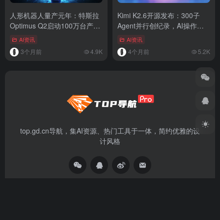
人形机器人量产元年：特斯拉
Kimi K2.6开源发布：300子
Optimus Q2启动100万台产能
Agent并行创纪录，AI操作系
规划
统时代开启
AI资讯
AI资讯
3个月前
4.9K
4个月前
5.2K
top.gd.cn导航，集AI资源、热门工具于一体，简约优雅的设
计风格
资源分享
免责声明
广告合作
关于我们